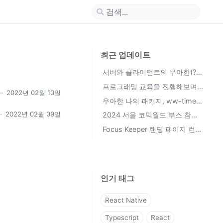
최근 업데이트
서버와 클라이언트의 우아한(?)
대화 방법, Adapter Pattern
프로그래밍 교육을 진행해보며
2022년 02월 10일
(Feat. FSD)
느낀점 (멘토 활동 중간 회고)
우아한 나의 패키지, ww-timer
회고
2022년 02월 09일
2024 서울 코믹월드 부스 참여
한 썰 풉니다
Focus Keeper 랜딩 페이지 런칭
후기 (부제: UX가 프로덕트 성공
에 미치는 영향)
인기 태그
React Native
Typescript
React