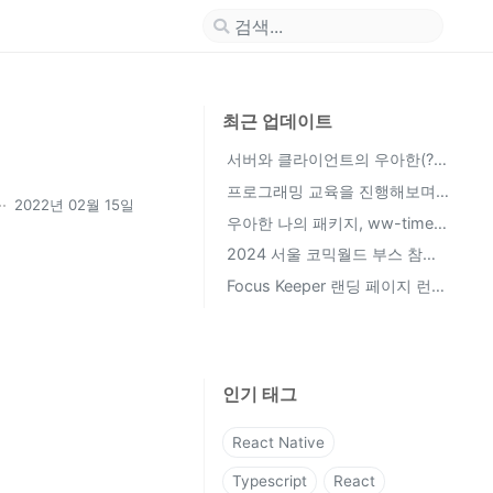
최근 업데이트
서버와 클라이언트의 우아한(?)
대화 방법, Adapter Pattern
프로그래밍 교육을 진행해보며
2022년 02월 15일
(Feat. FSD)
느낀점 (멘토 활동 중간 회고)
우아한 나의 패키지, ww-timer
회고
2024 서울 코믹월드 부스 참여
한 썰 풉니다
Focus Keeper 랜딩 페이지 런칭
후기 (부제: UX가 프로덕트 성공
에 미치는 영향)
인기 태그
React Native
Typescript
React