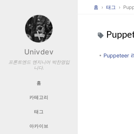
홈
태그
Pupp
Puppe
Univdev
Puppete
프론트엔드 엔지니어 박찬영입
니다.
홈
카테고리
태그
아카이브