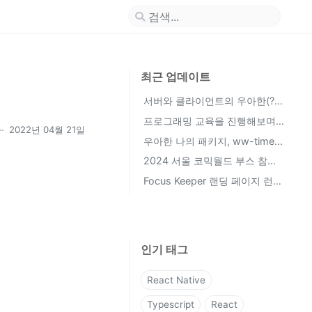
최근 업데이트
서버와 클라이언트의 우아한(?)
대화 방법, Adapter Pattern
프로그래밍 교육을 진행해보며
2022년 04월 21일
(Feat. FSD)
느낀점 (멘토 활동 중간 회고)
우아한 나의 패키지, ww-timer
회고
2024 서울 코믹월드 부스 참여
한 썰 풉니다
Focus Keeper 랜딩 페이지 런칭
후기 (부제: UX가 프로덕트 성공
에 미치는 영향)
인기 태그
React Native
Typescript
React