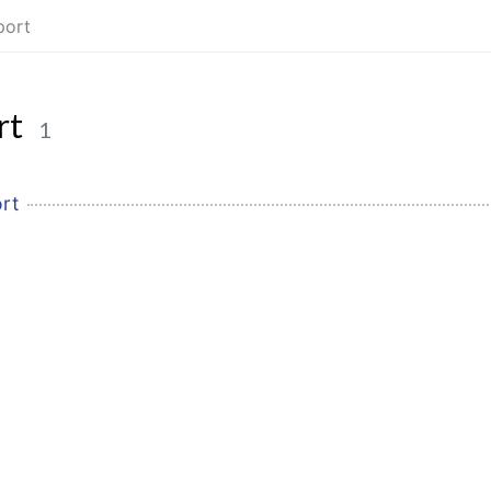
port
rt
1
rt