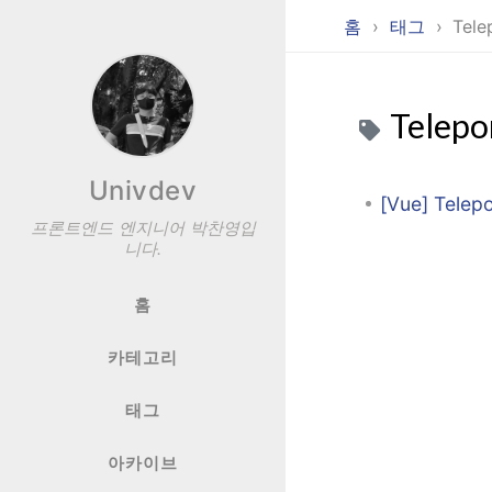
홈
태그
Tele
Telepo
Univdev
[Vue] Telepo
프론트엔드 엔지니어 박찬영입
니다.
홈
카테고리
태그
아카이브